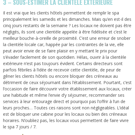
3 – SOUS-ESTIMER LA CLIENTÈLE EXTÉRIEURE
Il est vrai que les clients hôtels permettent de remplir le spa
principalement les samedis et les dimanches. Mais qu’en est-il des
cinq jours restants de la semaine ? Les locaux ne doivent pas être
négligés, ils sont une clientèle appelée à être fidélisée et c’est le
meilleur bouche-à-oreille de proximité. C’est une erreur de snober
la clientèle locale car, happée par les contraintes de la vie, elle
peut avoir envie de se faire plaisir en y mettant le prix pour
s’évader facilement de son quotidien. Hélas, ouvrir à la clientèle
extérieure n’est pas toujours évident. Certains directeurs sont
parfois fébriles à l’idée de recevoir cette clientèle, de peur de
gêner les clients hôtels ou encore bloquer des créneaux au
détriment de ceux séjournant dans l’établissement. Pourtant, c’est
l’occasion de faire découvrir votre établissement aux locaux, créer
une habitude et même l’envie d’y séjourner, recommander ses
services à leur entourage direct et pourquoi pas l’offrir à l’un de
leurs proches… Toutes ces raisons sont non négligeables. L’idéal
est de bloquer une cabine pour les locaux ou bien des créneaux
horaires. N’oubliez pas, les locaux vous permettent de faire vivre
le spa 7 jours / 7.