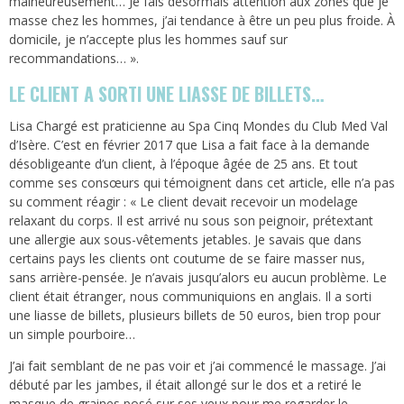
malheureusement… Je fais désormais attention aux zones que je
masse chez les hommes, j’ai tendance à être un peu plus froide. À
domicile, je n’accepte plus les hommes sauf sur
recommandations… ».
LE CLIENT A SORTI UNE LIASSE DE BILLETS…
Lisa Chargé est praticienne au Spa Cinq Mondes du Club Med Val
d’Isère. C’est en février 2017 que Lisa a fait face à la demande
désobligeante d’un client, à l’époque âgée de 25 ans. Et tout
comme ses consœurs qui témoignent dans cet article, elle n’a pas
su comment réagir : « Le client devait recevoir un modelage
relaxant du corps. Il est arrivé nu sous son peignoir, prétextant
une allergie aux sous-vêtements jetables. Je savais que dans
certains pays les clients ont coutume de se faire masser nus,
sans arrière-pensée. Je n’avais jusqu’alors eu aucun problème. Le
client était étranger, nous communiquions en anglais. Il a sorti
une liasse de billets, plusieurs billets de 50 euros, bien trop pour
un simple pourboire…
J’ai fait semblant de ne pas voir et j’ai commencé le massage. J’ai
débuté par les jambes, il était allongé sur le dos et a retiré le
masque de graines posé sur ses yeux pour me regarder le