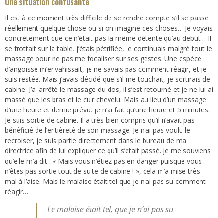
Une situation confusante
Il est à ce moment très difficile de se rendre compte s’il se passe
réellement quelque chose ou si on imagine des choses… Je voyais
concrètement que ce n’était pas la même détente qu’au début… Il
se frottait sur la table, j’étais pétrifiée, je continuais malgré tout le
massage pour ne pas me focaliser sur ses gestes. Une espèce
d’angoisse m’envahissait, je ne savais pas comment réagir, et je
suis restée. Mais j’avais décidé que s’il me touchait, je sortirais de
cabine. J’ai arrêté le massage du dos, il s’est retourné et je ne lui ai
massé que les bras et le cuir chevelu. Mais au lieu d’un massage
d’une heure et demie prévu, je n’ai fait qu’une heure et 5 minutes.
Je suis sortie de cabine. Il a très bien compris qu’il n’avait pas
bénéficié de l’entièreté de son massage. Je n’ai pas voulu le
recroiser, je suis partie directement dans le bureau de ma
directrice afin de lui expliquer ce qu’il s’était passé. Je me souviens
qu’elle m’a dit : « Mais vous n’étiez pas en danger puisque vous
n’êtes pas sortie tout de suite de cabine ! », cela m’a mise très
mal à l’aise. Mais le malaise était tel que je n’ai pas su comment
réagir…
Le malaise était tel, que je n’ai pas su