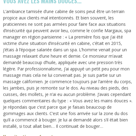
VOUS AVEZ LES MAINS DOUCES…
L’ambiance tamisée d’une cabine de soins peut être un terrain
propice aux clients mal intentionnés. Et bien souvent, les
praticiennes ne sont pas armées pour faire face aux situations
d’insécurité qui peuvent avoir lieu, comme le confie Margaux, spa
manager en région parisienne : « La première fois que j’ai été
victime d’une situation d’insécurité en cabine, c’était en 2015,
j’étais à l’époque salariée dans un spa. L’homme venait pour un
massage relaxant d’une heure et demie. Ce monsieur m’avait
demandé beaucoup d’huile, appliquée avec une pression très
légère. Par professionnalisme, j’ai appuyé un petit peu pour mon
massage mais cela ne lui convenait pas. Je suis partie sur un
massage californien. Je commence toujours par l’arrière du corps,
les jambes, puis je remonte sur le dos. Au niveau des pieds, des
cuisses, des mollets, je n’ai eu aucun problème. J’avais cependant
quelques commentaires du type : « Vous avez les mains douces ».
Je répondais que c’est parce que je faisais beaucoup de
gommages aux clients. C’est une fois arrivée sur la zone du dos
qu’il a commencé à bouger. Je lui ai demandé alors s’il était bien
installé, si tout allait bien… Il continuait de bouger…