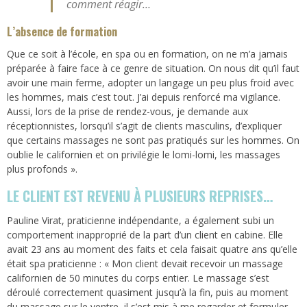
comment réagir…
L’absence de formation
Que ce soit à l’école, en spa ou en formation, on ne m’a jamais
préparée à faire face à ce genre de situation. On nous dit qu’il faut
avoir une main ferme, adopter un langage un peu plus froid avec
les hommes, mais c’est tout. J’ai depuis renforcé ma vigilance.
Aussi, lors de la prise de rendez-vous, je demande aux
réceptionnistes, lorsqu’il s’agit de clients masculins, d’expliquer
que certains massages ne sont pas pratiqués sur les hommes. On
oublie le californien et on privilégie le lomi-lomi, les massages
plus profonds ».
LE CLIENT EST REVENU À PLUSIEURS REPRISES…
Pauline Virat, praticienne indépendante, a également subi un
comportement inapproprié de la part d’un client en cabine. Elle
avait 23 ans au moment des faits et cela faisait quatre ans qu’elle
était spa praticienne : « Mon client devait recevoir un massage
californien de 50 minutes du corps entier. Le massage s’est
déroulé correctement quasiment jusqu’à la fin, puis au moment
du massage sur le ventre, il s’est mis à me regarder et formuler