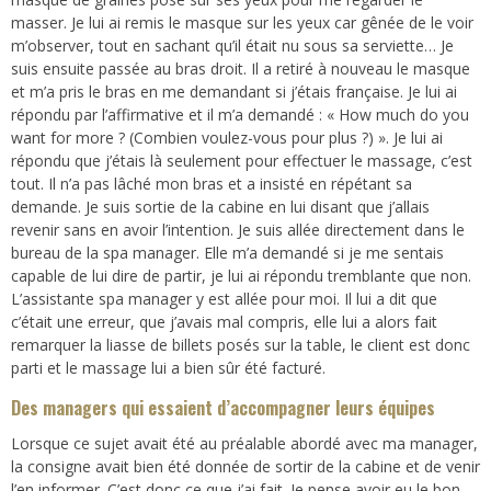
masser. Je lui ai remis le masque sur les yeux car gênée de le voir
m’observer, tout en sachant qu’il était nu sous sa serviette… Je
suis ensuite passée au bras droit. Il a retiré à nouveau le masque
et m’a pris le bras en me demandant si j’étais française. Je lui ai
répondu par l’affirmative et il m’a demandé : « How much do you
want for more ? (Combien voulez-vous pour plus ?) ». Je lui ai
répondu que j’étais là seulement pour effectuer le massage, c’est
tout. Il n’a pas lâché mon bras et a insisté en répétant sa
demande. Je suis sortie de la cabine en lui disant que j’allais
revenir sans en avoir l’intention. Je suis allée directement dans le
bureau de la spa manager. Elle m’a demandé si je me sentais
capable de lui dire de partir, je lui ai répondu tremblante que non.
L’assistante spa manager y est allée pour moi. Il lui a dit que
c’était une erreur, que j’avais mal compris, elle lui a alors fait
remarquer la liasse de billets posés sur la table, le client est donc
parti et le massage lui a bien sûr été facturé.
Des managers qui essaient d’accompagner leurs équipes
Lorsque ce sujet avait été au préalable abordé avec ma manager,
la consigne avait bien été donnée de sortir de la cabine et de venir
l’en informer. C’est donc ce que j’ai fait. Je pense avoir eu le bon