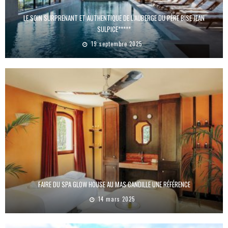
LE SOIN SURPRENANT ET AUTHENTIQUE DE L’AUBERGE DU PÈRE BISE JEAN
SULPICE*****
19 septembre 2025
FAIRE DU SPA GLOW HOUSE AU MAS CANDILLE UNE RÉFÉRENCE
14 mars 2025