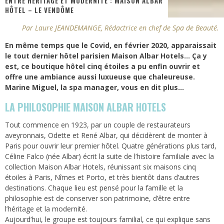
ENTRE HÉRITAGE ET MODERNITÉ : MAISON ALBAR
HÔTEL – LE VENDÔME
Par Laure JEANDEMANGE, Rédactrice en chef de Spa de Beauté.
En même temps que le Covid, en février 2020, apparaissait
le tout dernier hôtel parisien Maison Albar Hotels… Ça y
est, ce boutique hôtel cinq étoiles a pu enfin ouvrir et
offre une ambiance aussi luxueuse que chaleureuse.
Marine Miguel, la spa manager, vous en dit plus…
LA PHILOSOPHIE MAISON ALBAR HOTELS
Tout commence en 1923, par un couple de restaurateurs
aveyronnais, Odette et René Albar, qui décidèrent de monter à
Paris pour ouvrir leur premier hôtel. Quatre générations plus tard,
Céline Falco (née Albar) écrit la suite de l’histoire familiale avec la
collection Maison Albar Hotels, réunissant six maisons cinq
étoiles à Paris, Nîmes et Porto, et très bientôt dans d’autres
destinations. Chaque lieu est pensé pour la famille et la
philosophie est de conserver son patrimoine, d’être entre
l’héritage et la modernité.
Aujourd’hui, le groupe est toujours familial, ce qui explique sans