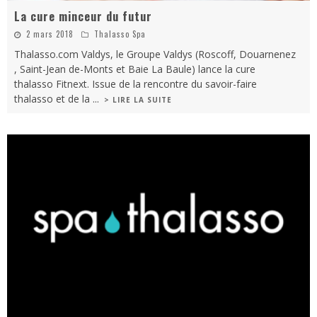
La cure minceur du futur
2 mars 2018
Thalasso Spa
Thalasso.com Valdys, le Groupe Valdys (Roscoff, Douarnenez
, Saint-Jean de-Monts et Baie La Baule) lance la cure
thalasso Fitnext. Issue de la rencontre du savoir-faire
thalasso et de la
...
> LIRE LA SUITE