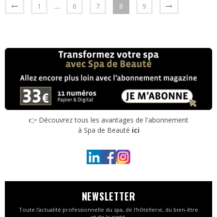
1
…
6
7
8
9
👉 Découvrez tous les avantages de l'abonnement
à Spa de Beauté
ici
NEWSLETTER
Toute l'actualité professionnelle du spa, de l'hôtellerie, du bien-être
et de la santé.