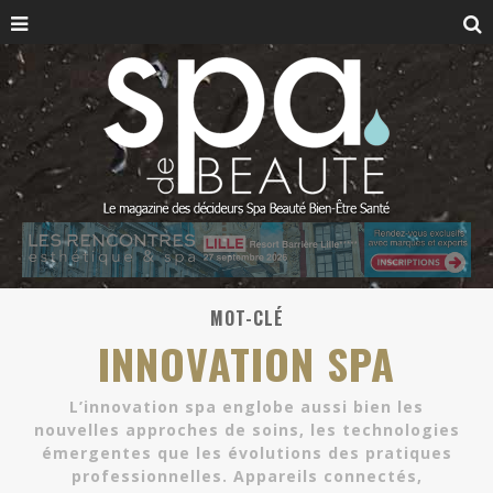
MOT-CLÉ
INNOVATION SPA
L’
innovation spa
englobe aussi bien les
nouvelles approches de soins
, les
technologies
émergentes
que les évolutions des pratiques
professionnelles. Appareils connectés,