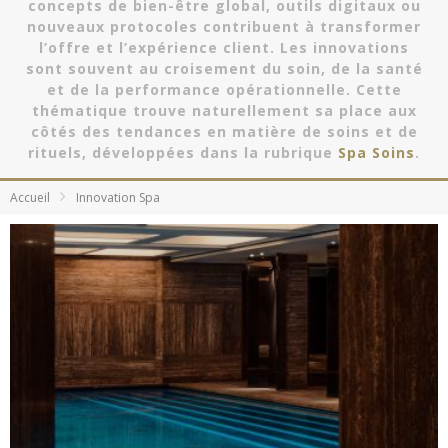
concepts de bien-être global, outils digitaux ou
nouveaux protocoles contribuent à transformer
l’offre et l’expérience client. Les innovations
sont souvent au croisement du soin, de la santé
et de la performance opérationnelle. Cette
thématique trouve naturellement sa place aux
côtés des
tendances en matière de soins et de
rituels
, développées dans la rubrique
Spa Soins
.
Accueil
Innovation Spa